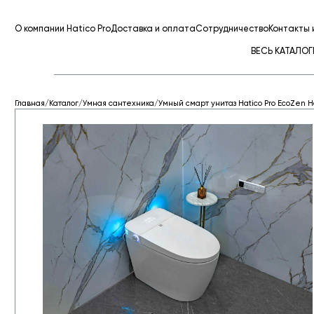
»
»
Умный смарт унитаз Hatico Pro EcoZen Напольный 
Главная страница
Каталог
О компании Hatico Pro
Доставка и оплата
Сотрудничество
Контакты 
ВЕСЬ КАТАЛОГ
Главная
/
Каталог
/
Умная сантехника
/
Умный смарт унитаз Hatico Pro EcoZen 