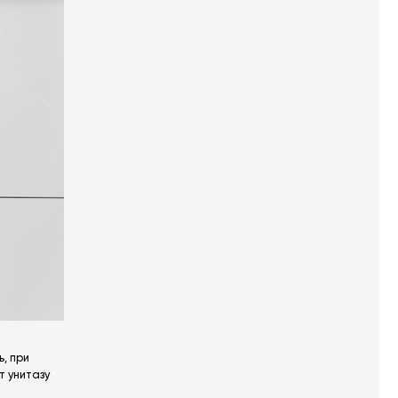
, при
т унитазу