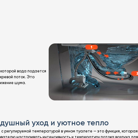
и которой вода подается
хревой поток. Это
нижение шума.
здушный уход и уютное тепло
 с регулируемой температурой в умном туалете — это функция, которая
ователю настраивать интенсивность и температуру потока воздуха дл