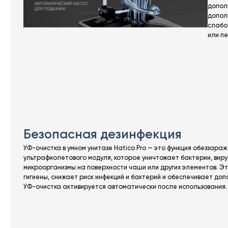
допол
допол
слабо
или п
Безопасная дезинфекция
УФ-очистка в умном унитазе Hatico Pro — это функция обеззара
ультрафиолетового модуля, которое уничтожает бактерии, виру
микроорганизмы на поверхности чаши или других элементов. Э
гигиены, снижает риск инфекций и бактерий и обеспечивает доп
УФ-очистка активируется автоматически после использования.