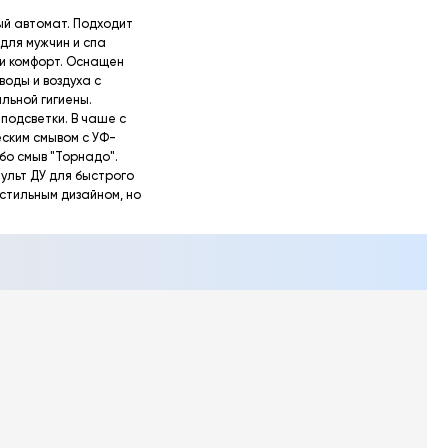
ый автомат. Подходит
 для мужчин и спа
 и комфорт. Оснащен
оды и воздуха с
льной гигиены.
подсветки. В чаше с
ским смывом с УФ-
бо смыв "Торнадо".
ульт ДУ для быстрого
 стильным дизайном, но