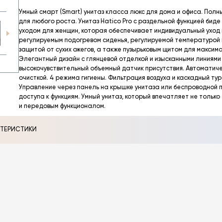
Умный смарт (Smart) унитаз класса люкс для дома и офиса. Полн
для любого роста. Унитаз Hatico Pro с раздельной функцией биде
уходом для женщин, которая обеспечивает индивидуальный уход
регулируемым подогревом сиденья, регулируемой температурой в
защитой от сухих ожегов, а также пузырьковым щитом для максима
Элегантный дизайн с глянцевой отделкой и изысканными линиями 
высокочувствительный объемный датчик присутствия. Автоматиче
очисткой. 4 режима гигиены. Фильтрация воздуха и каскадный тур
Управление через панель на крышке унитаза или беспроводной п
доступа к функциям. Умный унитаз, который впечатляет не только
и передовым функционалом.
КТЕРИСТИКИ