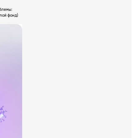
блемы:
лой фонд)