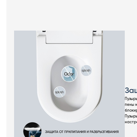
За
Пузырь
пены 
блоки
Пузыр
настр