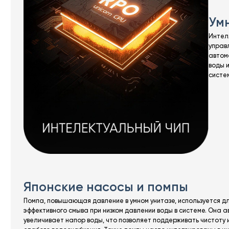
Ум
Интел
управл
автом
воды 
систе
Японские насосы и помпы
Помпа, повышающая давление в умном унитазе, используется д
эффективного смыва при низком давлении воды в системе. Она 
увеличивает напор воды, что позволяет поддерживать чистоту и