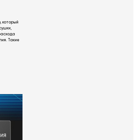
, который
сушки,
 расхода
пия. Такие