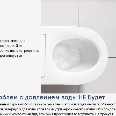
редназначен для
тке чаши. Это
вание налета, ржавчины,
 регулируется
облем с давлением воды НЕ Будет
енный скрытый бачок в умном унитазе — это конструктивная особенность
ой резервуар для воды спрятан внутри керамической чаши. Это придае
чный и компактный вид, экономит пространство в туалете. Не требует