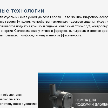
ные технологии
лектуальный чип в умном унитазе EcoZen — это мощной микропроцессор
яет всеми функциями устройства, такими как: подогрев сиденья, биде и 
атическое поднятие крышки и сиденья, авто смыв “торнадо”, контроль
и энергии. Самоочищение унитаза и форсунок, фильтрация и ароматера
мы повышают комфорт, гигиену и энергоэффективность.
ля обеспечения
автоматически
 гигиену даже в условиях