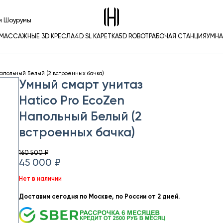
Белый (2 встроенных бачка)
и Шоурумы
МАССАЖНЫЕ 3D КРЕСЛА
4D SL КАРЕТКА
5D ROBOT
РАБОЧАЯ СТАНЦИЯ
УМНА
Напольный Белый (2 встроенных бачка)
Умный смарт унитаз
Hatico Pro EcoZen
Напольный Белый (2
встроенных бачка)
160 500
₽
45 000
₽
Нет в наличии
Доставим сегодня по Москве, по России от 2 дней.