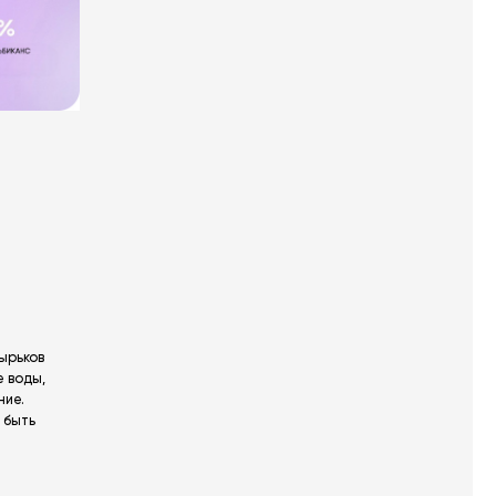
зырьков
 воды,
ние.
 быть